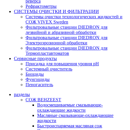
реверса
Рефрактометры
СИСТЕМЫ ОЧИСТКИ И ФИЛЬТРАЦИИ
Системы очистки технологических жидкостей и
СОЖ VIVEX Sweden
Фильтровальные станции DIEDRON для
лезвийной и абразивной обработки
Фильтровальные станции DIEDRON для
Электроэрозионной обработки
Фильтровальные станции DIEDRON для
Термопластавтоматов
Сервисные продукты
Присадка для повышения уровня pH
Системный очиститель
Биоциды
Фунгициды
Пеногаситель
разделы
СОЖ BEHZEEST
Водосмешиваемые смазывающе-
охлаждающие жидкости
Масляные смазывающе-охлаждающие
жидкости
Быстроиспаряемая масляная сож