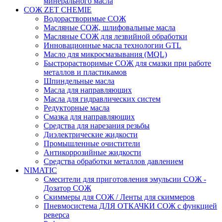
минерального масла
СОЖ ZET CHEMIE
Водорастворимые СОЖ
Масляные СОЖ, шлифовальные масла
Масляные СОЖ для лезвийной обработки
Инновационные масла технологии GTL
Масло для микросмазывания (MQL)
Быстрорастворимые СОЖ для смазки при работе
металлов и пластикамов
Шпиндельные масла
Масла для направляющих
Масла для гидравлических систем
Редукторные масла
Смазка для направляющих
Средства для нарезания резьбы
Диэлектрические жидкости
Промышленные очистители
Антикоррозийные жидкости
Средства обработки металлов давлением
NIMATIC
Смесители для приготовления эмульсии СОЖ -
Дозатор СОЖ
Скиммеры для СОЖ / Ленты для скиммеров
Пневмосистема ДЛЯ ОТКАЧКИ СОЖ с функцией
реверса