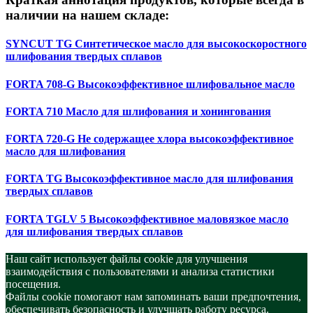
наличии на нашем складе:
SYNCUT TG Синтетическое масло для высокоскоростного
шлифования твердых сплавов
FORTA 708-G Высокоэффективное шлифовальное масло
FORTA 710 Масло для шлифования и хонингования
FORTA 720-G Не содержащее хлора высокоэффективное
масло для шлифования
FORTA TG Высокоэффективное масло для шлифования
твердых сплавов
FORTA TGLV 5 Высокоэффективное маловязкое масло
для шлифования твердых сплавов
Наш сайт использует файлы cookie для улучшения
взаимодействия с пользователями и анализа статистики
посещения.
Файлы cookie помогают нам запоминать ваши предпочтения,
обеспечивать безопасность и улучшать работу ресурса.