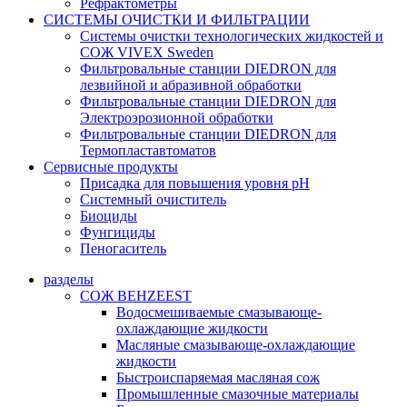
Рефрактометры
СИСТЕМЫ ОЧИСТКИ И ФИЛЬТРАЦИИ
Системы очистки технологических жидкостей и
СОЖ VIVEX Sweden
Фильтровальные станции DIEDRON для
лезвийной и абразивной обработки
Фильтровальные станции DIEDRON для
Электроэрозионной обработки
Фильтровальные станции DIEDRON для
Термопластавтоматов
Сервисные продукты
Присадка для повышения уровня pH
Системный очиститель
Биоциды
Фунгициды
Пеногаситель
разделы
СОЖ BEHZEEST
Водосмешиваемые смазывающе-
охлаждающие жидкости
Масляные смазывающе-охлаждающие
жидкости
Быстроиспаряемая масляная сож
Промышленные смазочные материалы